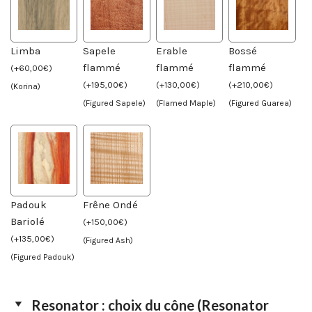
Limba
Sapele
Erable
Bossé
flammé
flammé
flammé
(
+
60,00
€
)
(
+
195,00
€
)
(
+
130,00
€
)
(
+
210,00
€
)
(Korina)
(Figured Sapele)
(Flamed Maple)
(Figured Guarea)
Padouk
Frêne Ondé
Bariolé
(
+
150,00
€
)
(
+
135,00
€
)
(Figured Ash)
(Figured Padouk)
Resonator : choix du cône (Resonator