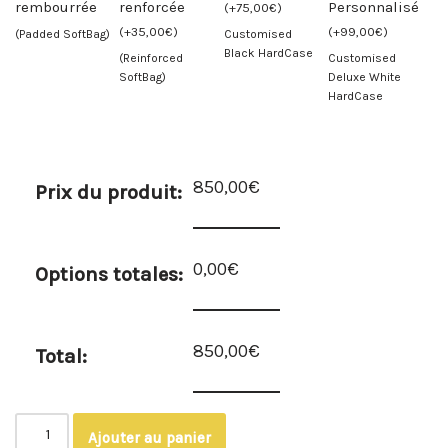
rembourrée
renforcée
Personnalisé
(
+
75,00
€
)
(
+
35,00
€
)
(
+
99,00
€
)
(Padded SoftBag)
Customised
Black HardCase
(Reinforced
Customised
SoftBag)
Deluxe White
HardCase
850,00€
Prix du produit:
0,00€
Options totales:
850,00€
Total:
Ajouter au panier