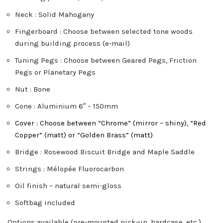
Neck : Solid Mahogany
Fingerboard : Choose between selected tone woods
during building process (e-mail)
Tuning Pegs : Choose between Geared Pegs, Friction
Pegs or Planetary Pegs
Nut : Bone
Cone : Aluminium 6″ – 150mm
Cover : Choose between “Chrome” (mirror – shiny), “Red
Copper” (matt) or “Golden Brass” (matt)
Bridge : Rosewood Biscuit Bridge and Maple Saddle
Strings : Mélopée Fluorocarbon
Oil finish – natural semi-gloss
Softbag included
Options available (pre-mounted pick-up, hardcase, etc.)