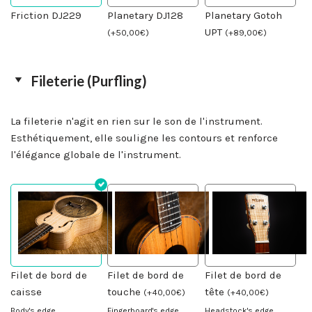
Planetary DJ128
Friction DJ229
Planetary Gotoh
UPT
(
+
50,00
€
)
(
+
89,00
€
)
Fileterie (Purfling)
La fileterie n'agit en rien sur le son de l'instrument.
Esthétiquement, elle souligne les contours et renforce
l'élégance globale de l'instrument.
Filet de bord de
Filet de bord de
Filet de bord de
caisse
touche
tête
(
+
40,00
€
)
(
+
40,00
€
)
Body's edge
Fingerboard's edge
Headstock's edge