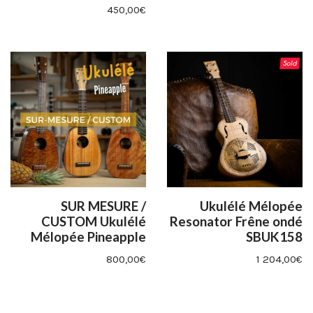
450,00
€
SUR MESURE /
Ukulélé Mélopée
CUSTOM Ukulélé
Resonator Frêne ondé
Mélopée Pineapple
SBUK158
800,00
€
1 204,00
€