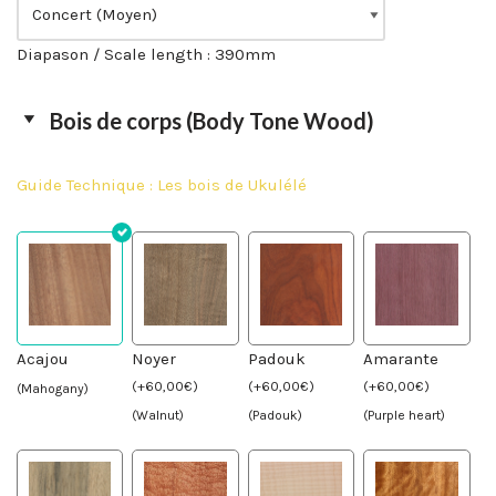
Diapason / Scale length : 390mm
Bois de corps (Body Tone Wood)
Guide Technique : Les bois de Ukulélé
Acajou
Noyer
Padouk
Amarante
(
+
60,00
€
)
(
+
60,00
€
)
(
+
60,00
€
)
(Mahogany)
(Walnut)
(Padouk)
(Purple heart)