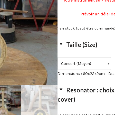
Votre instrument sur-mesur
Prévoir un délai d
1 en stock (peut être commandé
Taille (Size)
Dimensions : 60x22x2cm - Dia
Resonator : choi
cover)