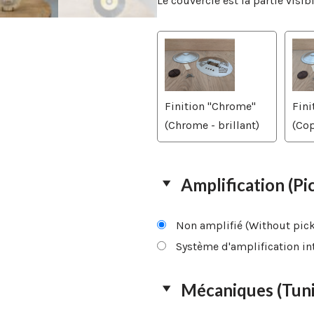
Le couvercle est la partie visi
Finition "Chrome"
Fini
(Chrome - brillant)
(Cop
Amplification (Pi
Non amplifié (Without pic
Système d'amplification in
Mécaniques (Tuni