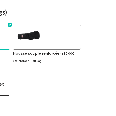
gs)
Housse souple renforcée
(
+
35,00
€
)
(Reinforced SoftBag)
0€