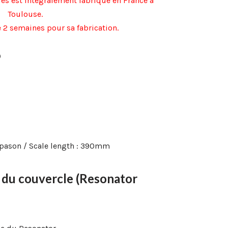
es est intégralement fabriqué en France à
Toulouse.
e 2 semaines pour sa fabrication.
)
pason / Scale length : 390mm
x du couvercle (Resonator