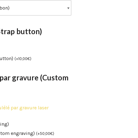
Strap button)
button)
(
+
10,00
€
)
 par gravure (Custom
lélé par gravure laser
ing)
stom engraving)
(
+
50,00
€
)