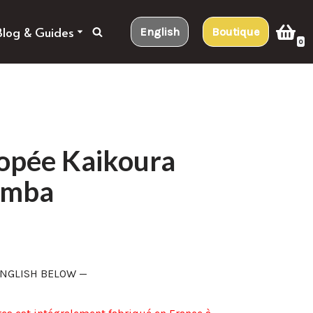
Blog & Guides
English
Boutique
0
opée Kaikoura
imba
ENGLISH BELOW —