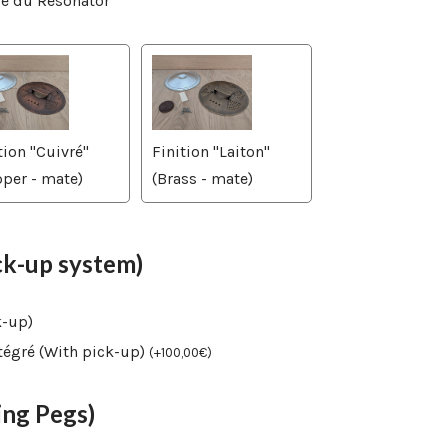
ble du Resonator
tion "Cuivré"
Finition "Laiton"
per - mate)
(Brass - mate)
ck-up system)
k-up)
tégré (With pick-up)
(
+
100,00
€
)
ng Pegs)