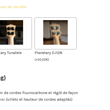
ues de Ukulélé
tary Tunalele
Planetary DJ128
(
+
50,00
€
)
g)
ni de cordes fluorocarbone et réglé de façon
si (sillets et hauteur de cordes adaptés)