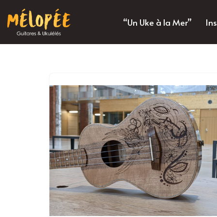
“Un Uke à la Mer”
In
Aller
au
contenu