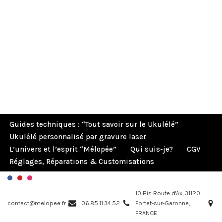
Guides techniques : “Tout savoir sur le Ukulélé”
Ukulélé personnalisé par gravure laser
L’univers et l’esprit “Mélopée”
Qui suis-je?
CGV
Réglages, Réparations & Customisations
10 Bis Route d'Ax, 31120
contact@melopee.fr
06.85.11.34.52
Portet-sur-Garonne,
FRANCE