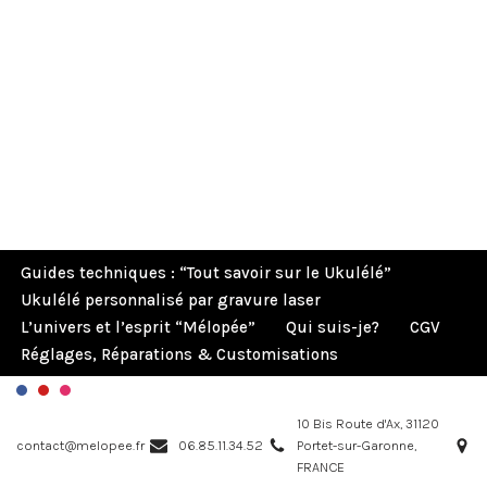
Guides techniques : “Tout savoir sur le Ukulélé”
Ukulélé personnalisé par gravure laser
L’univers et l’esprit “Mélopée”
Qui suis-je?
CGV
Réglages, Réparations & Customisations
10 Bis Route d'Ax, 31120
contact@melopee.fr
06.85.11.34.52
Portet-sur-Garonne,
FRANCE