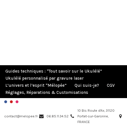
Guides techniques : “Tout savoir sur le Ukulélé”
Ukulélé personnalisé par gravure laser
L’univers et l’esprit “Mélopée”
Qui suis-je?
CGV
Réglages, Réparations & Customisations
10 Bis Route d'Ax, 31120
contact@melopee.fr
06.85.11.34.52
Portet-sur-Garonne,
FRANCE