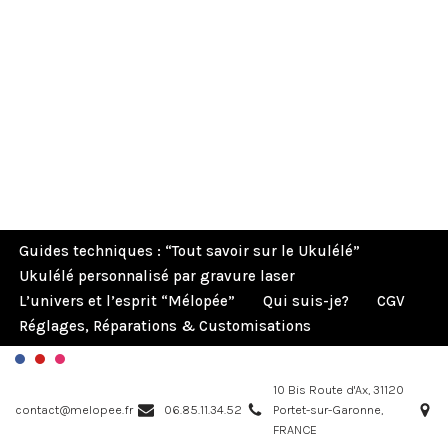
Guides techniques : “Tout savoir sur le Ukulélé”
Ukulélé personnalisé par gravure laser
L’univers et l’esprit “Mélopée”
Qui suis-je?
CGV
Réglages, Réparations & Customisations
10 Bis Route d'Ax, 31120
contact@melopee.fr
06.85.11.34.52
Portet-sur-Garonne,
FRANCE