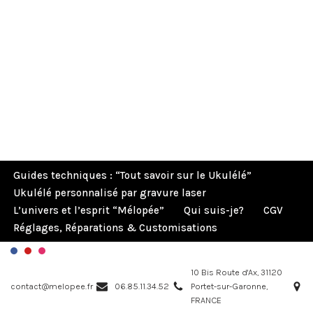
Guides techniques : “Tout savoir sur le Ukulélé”
Ukulélé personnalisé par gravure laser
L’univers et l’esprit “Mélopée”
Qui suis-je?
CGV
Réglages, Réparations & Customisations
10 Bis Route d'Ax, 31120
contact@melopee.fr
06.85.11.34.52
Portet-sur-Garonne,
FRANCE