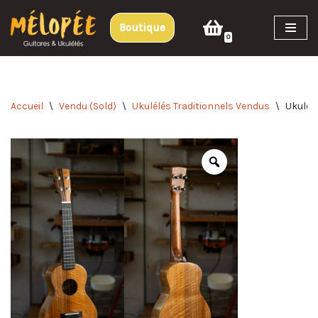
Boutique
Aller
0
au
contenu
Accueil
\
Vendu (Sold)
\
Ukulélés Traditionnels Vendus
\
Ukulél