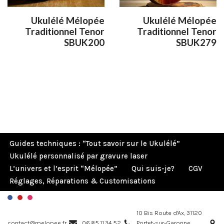
Ukulélé Mélopée
Ukulélé Mélopée
Traditionnel Tenor
Traditionnel Tenor
SBUK200
SBUK279
Guides techniques : “Tout savoir sur le Ukulélé”
Ukulélé personnalisé par gravure laser
L’univers et l’esprit “Mélopée”
Qui suis-je?
CGV
Réglages, Réparations & Customisations
10 Bis Route d'Ax, 31120
contact@melopee.fr
06.85.11.34.52
Portet-sur-Garonne,