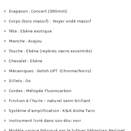
Diapason : Concert (390mm)
Corps (bois massif) : Noyer ondé massif
Tête : Ebène exotique
Manche : Acajou
Touche : Ebène (repères nacre excentrés)
Chevalet : Ebène
Mécaniques : Gotoh UPT (Chrome/Noirs)
Sillets : Os
Cordes : Mélopée Fluorocarbon
Finition à l’huile – naturel semi-brillant
Système d’amplification : K&K Aloha Twin
Instrument livré dans son étui noir
Modèle unique fabriqué par le luthier Sébastien Berlinet