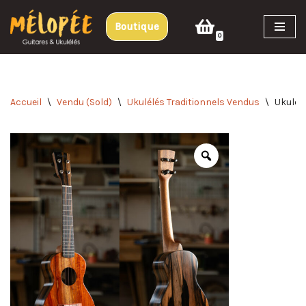
Boutique
Aller
0
au
contenu
Accueil
\
Vendu (Sold)
\
Ukulélés Traditionnels Vendus
\
Ukulél