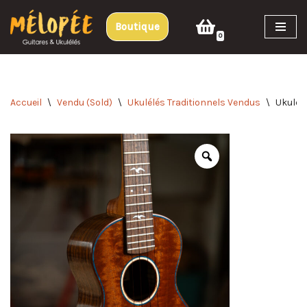
Boutique
Aller
0
au
contenu
Accueil
\
Vendu (Sold)
\
Ukulélés Traditionnels Vendus
\
Ukulél