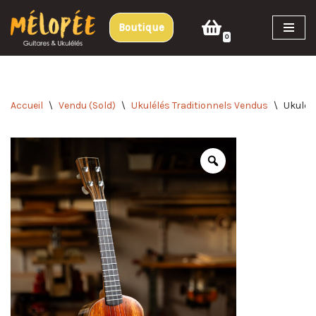
Boutique
Aller
0
au
contenu
Accueil
\
Vendu (Sold)
\
Ukulélés Traditionnels Vendus
\
Ukulél