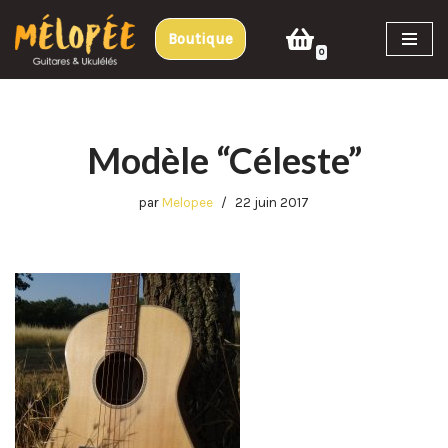
Boutique
Aller
0
au
contenu
Modèle “Céleste”
par
Melopee
22 juin 2017