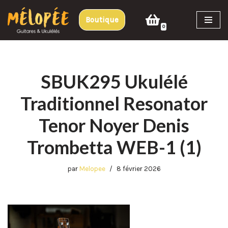
Boutique
Aller
0
au
contenu
SBUK295 Ukulélé
Traditionnel Resonator
Tenor Noyer Denis
Trombetta WEB-1 (1)
par
Melopee
8 février 2026