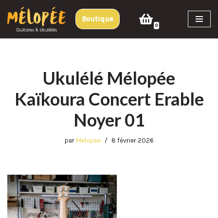
Boutique
Aller
0
au
contenu
Ukulélé Mélopée
Kaïkoura Concert Erable
Noyer 01
par
Melopee
8 février 2026