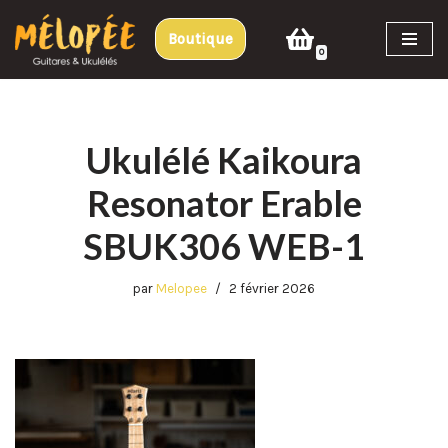
Boutique
Aller
0
au
contenu
Ukulélé Kaikoura
Resonator Erable
SBUK306 WEB-1
par
Melopee
2 février 2026