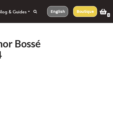
Blog & Guides
English
Boutique
0
or Bossé
4