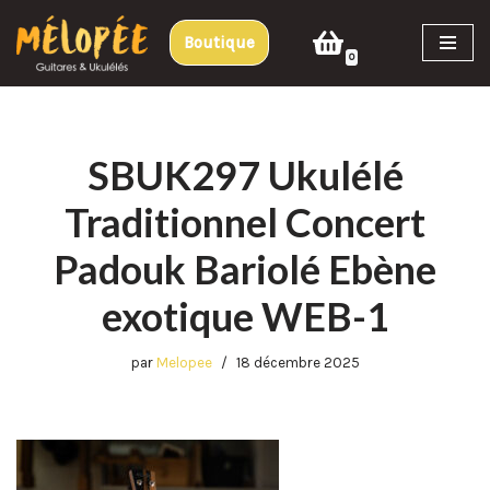
Boutique
Aller
0
au
contenu
SBUK297 Ukulélé
Traditionnel Concert
Padouk Bariolé Ebène
exotique WEB-1
par
Melopee
18 décembre 2025