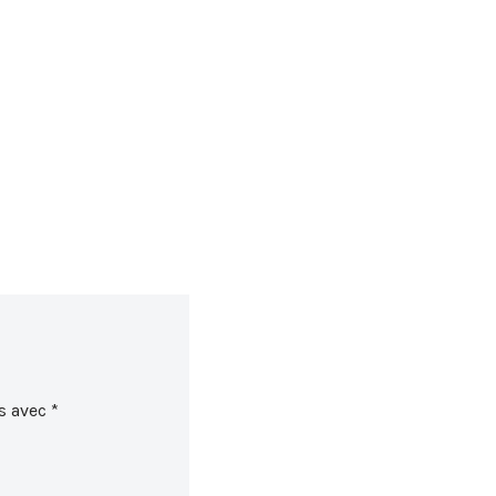
s avec
*