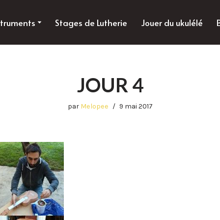
struments
Stages de Lutherie
Jouer du ukulélé
JOUR 4
par
Melopee
9 mai 2017