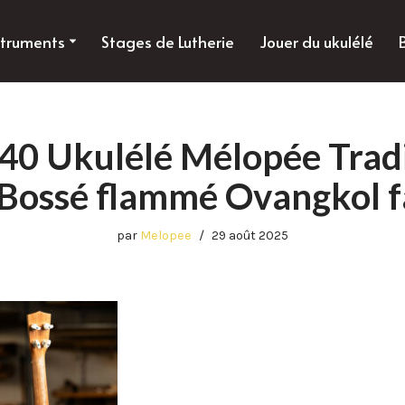
struments
Stages de Lutherie
Jouer du ukulélé
 Ukulélé Mélopée Trad
Bossé flammé Ovangkol
par
Melopee
29 août 2025