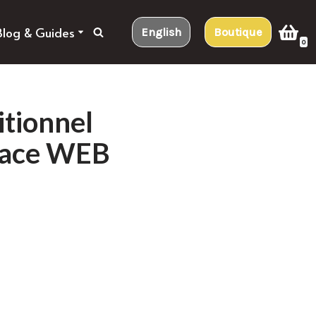
Blog & Guides
English
Boutique
0
itionnel
 face WEB