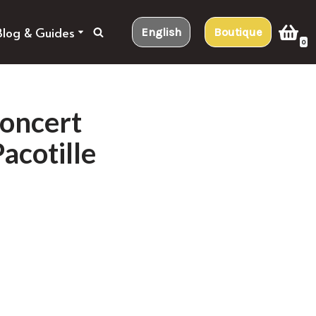
Blog & Guides
English
Boutique
0
Concert
acotille