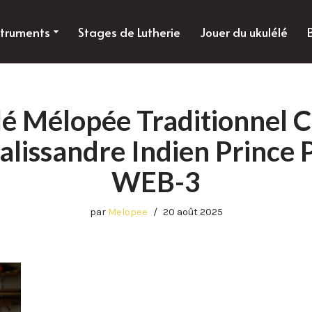
struments
Stages de Lutherie
Jouer du ukulélé
lé Mélopée Traditionnel 
Palissandre Indien Prince P
WEB-3
par
Melopee
20 août 2025