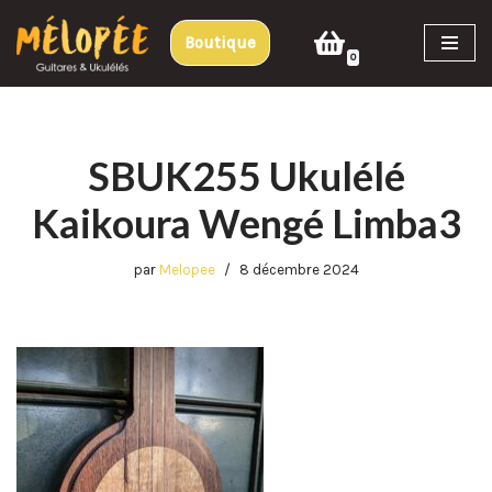
Boutique
Aller
0
au
contenu
SBUK255 Ukulélé
Kaikoura Wengé Limba3
par
Melopee
8 décembre 2024