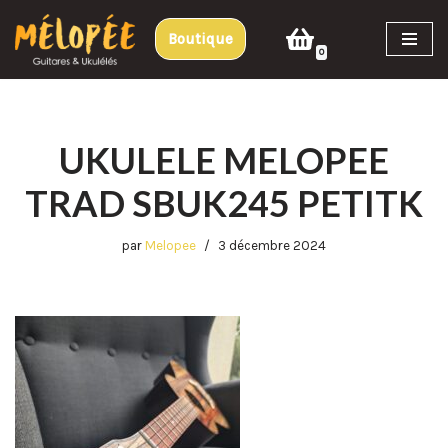
Boutique
Aller
0
au
contenu
UKULELE MELOPEE
TRAD SBUK245 PETITK
par
Melopee
3 décembre 2024