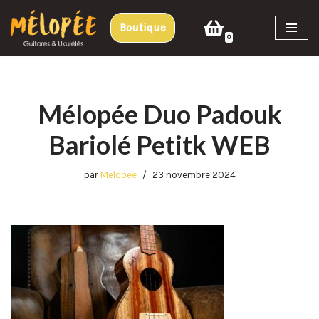
Boutique
Aller
0
au
contenu
Mélopée Duo Padouk
Bariolé Petitk WEB
par
Melopee
23 novembre 2024