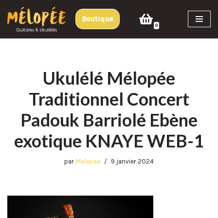
Boutique
Aller
0
au
contenu
Ukulélé Mélopée
Traditionnel Concert
Padouk Barriolé Ebène
exotique KNAYE WEB-1
par
Melopee
9 janvier 2024