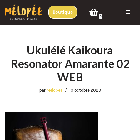
Boutique
Aller
0
au
contenu
Ukulélé Kaikoura
Resonator Amarante 02
WEB
par
Melopee
10 octobre 2023