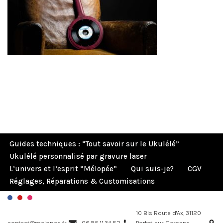
Guides techniques : “Tout savoir sur le Ukulélé”
Ukulélé personnalisé par gravure laser
L’univers et l’esprit “Mélopée”
Qui suis-je?
CGV
Réglages, Réparations & Customisations
10 Bis Route d'Ax, 31120
contact@melopee.fr
06.85.11.34.52
Portet-sur-Garonne,