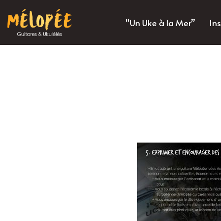
“Un Uke à la Mer”
In
Aller
au
contenu