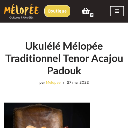
Boutique
Aller
0
au
contenu
Ukulélé Mélopée
Traditionnel Tenor Acajou
Padouk
par
Melopee
27 mai 2022