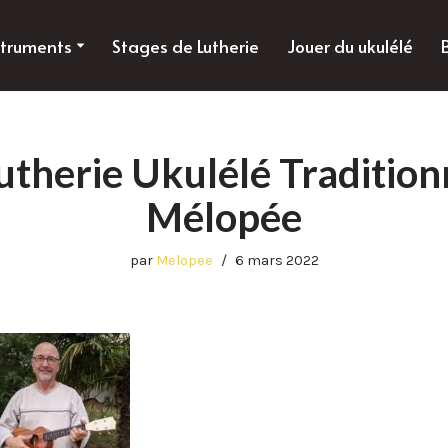
struments
Stages de Lutherie
Jouer du ukulélé
utherie Ukulélé Tradition
Mélopée
par
Melopee
6 mars 2022