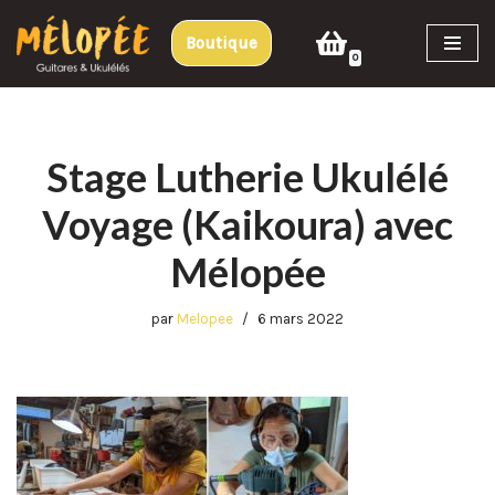
Boutique
Aller
0
au
contenu
Stage Lutherie Ukulélé
Voyage (Kaikoura) avec
Mélopée
par
Melopee
6 mars 2022