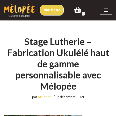
Boutique
Aller
0
au
contenu
Stage Lutherie –
Fabrication Ukulélé haut
de gamme
personnalisable avec
Mélopée
par
Melopee
7 décembre 2021