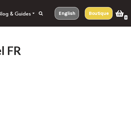
Blog & Guides
English
Boutique
0
el FR