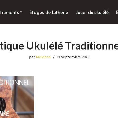
struments
Stages de Lutherie
Jouer du ukulélé
ique Ukulélé Traditionn
par
Melopee
10 septembre 2021