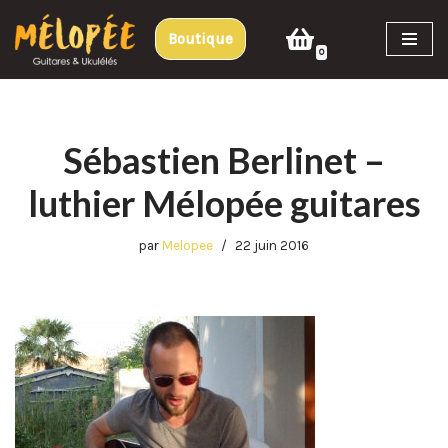
Boutique
Aller
0
au
contenu
Sébastien Berlinet –
luthier Mélopée guitares
par
Melopee
22 juin 2016