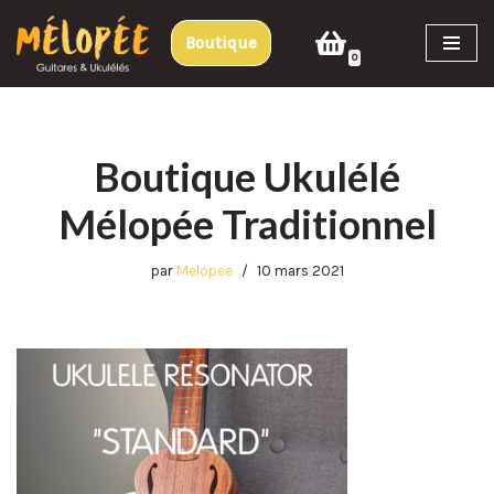
Boutique
Aller
0
au
contenu
Boutique Ukulélé
Mélopée Traditionnel
par
Melopee
10 mars 2021