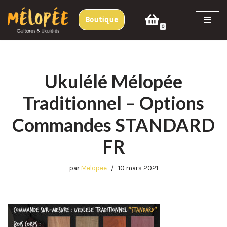
Boutique
Aller
0
au
contenu
Ukulélé Mélopée
Traditionnel – Options
Commandes STANDARD
FR
par
Melopee
10 mars 2021