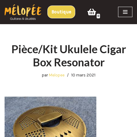
Boutique
Aller
0
au
contenu
Pièce/Kit Ukulele Cigar
Box Resonator
par
Melopee
10 mars 2021