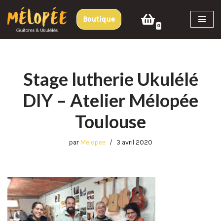
Boutique
Aller
0
au
contenu
Stage lutherie Ukulélé
DIY – Atelier Mélopée
Toulouse
par
Melopee
3 avril 2020