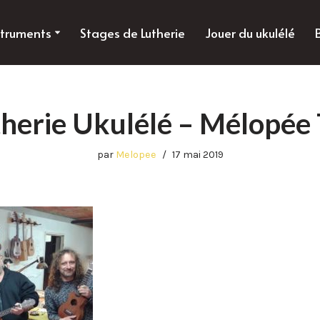
struments
Stages de Lutherie
Jouer du ukulélé
therie Ukulélé – Mélopée
par
Melopee
17 mai 2019