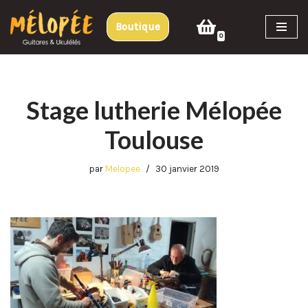
Boutique
Aller
0
au
contenu
Stage lutherie Mélopée
Toulouse
par
Melopee
30 janvier 2019