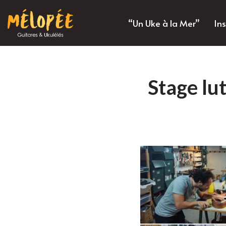
“Un Uke à la Mer”
In
Aller
au
contenu
Stage lu