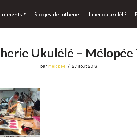
struments
Stages de Lutherie
Jouer du ukulélé
therie Ukulélé – Mélopée
par
Melopee
27 août 2018