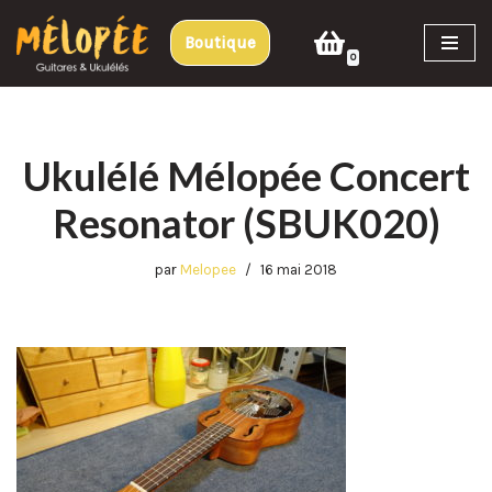
Boutique
Aller
0
au
contenu
Ukulélé Mélopée Concert
Resonator (SBUK020)
par
Melopee
16 mai 2018