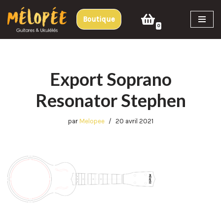
Boutique
Aller
0
au
contenu
Export Soprano
Resonator Stephen
par
Melopee
20 avril 2021